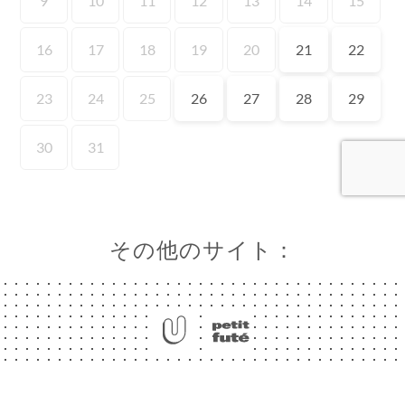
約
ビ
ー
ニ
ー
絡
その他のサイト：